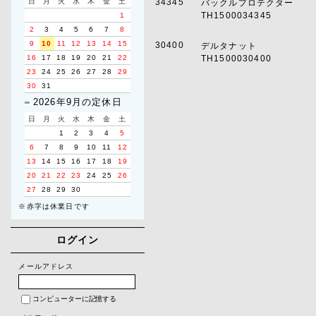
日
月
火
水
木
金
土
34345
バックルプロテクター
TH1500034345
1
2
3
4
5
6
7
8
9
10
11
12
13
14
15
30400
デルタナット
16
17
18
19
20
21
22
TH1500030400
23
24
25
26
27
28
29
30
31
2026年9月の定休日
日
月
火
水
木
金
土
1
2
3
4
5
6
7
8
9
10
11
12
13
14
15
16
17
18
19
20
21
22
23
24
25
26
27
28
29
30
※赤字は休業日です
ログイン
メールアドレス
コンピューターに記憶する