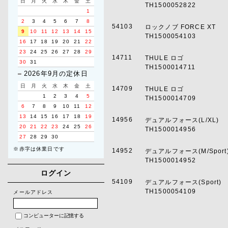
日
月
火
水
木
金
土
TH1500052822
1
2
3
4
5
6
7
8
54103
ロックノブ FORCE XT
9
10
11
12
13
14
15
TH1500054103
16
17
18
19
20
21
22
23
24
25
26
27
28
29
14711
THULE ロゴ
30
31
TH1500014711
2026年9月の定休日
日
月
火
水
木
金
土
14709
THULE ロゴ
1
2
3
4
5
TH1500014709
6
7
8
9
10
11
12
13
14
15
16
17
18
19
14956
デュアルフォース(L/XL)
20
21
22
23
24
25
26
TH1500014956
27
28
29
30
※赤字は休業日です
14952
デュアルフォース(M/Sport
TH1500014952
ログイン
54109
デュアルフォース(Sport)
TH1500054109
メールアドレス
コンピューターに記憶する